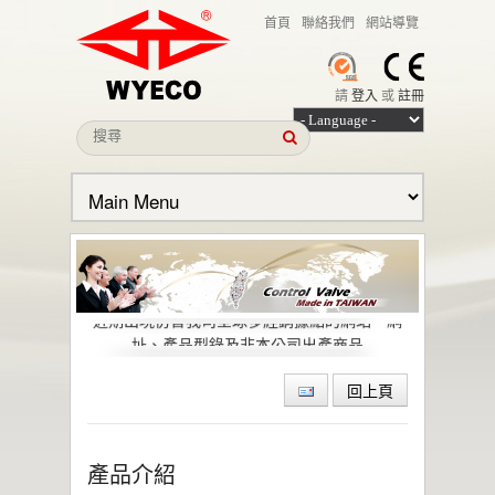
首頁
聯絡我們
網站導覽
請
登入
或
註冊
本公司名義遭冒用之聲明
近期出現仿冒我司全球多經銷據點的網站、網
址、產品型錄及非本公司出產商品
偉允閥業股份有限公司引領低逸散閥門技術，
助力石化與特殊化學產業邁向綠色轉型與
回上頁
ESG 目標
偉允閥業聯手洛克威爾 邁向IIoT轉型
智慧工廠最佳解決方案｜設備效能管理及資訊
產品介紹
整合