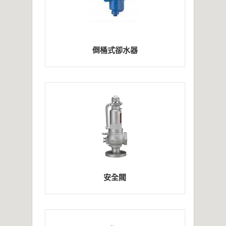
倒桶式卻水器
安全閥