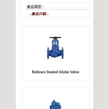
2021年桃園市政府表揚
產品類型 :
亞洲工業4.0智慧製造系列展
2019偉允閥業尾牙餐敘
偉允閥業邱倉祥掌舵北市機器公會
~~杜絕仿冒 拒絕山寨~~
Bellows Sealed Globe Valve