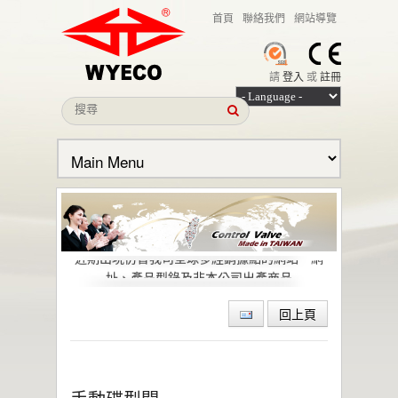
首頁
聯絡我們
網站導覽
請
登入
或
註冊
本公司名義遭冒用之聲明
近期出現仿冒我司全球多經銷據點的網站、網
址、產品型錄及非本公司出產商品
偉允閥業股份有限公司引領低逸散閥門技術，
回上頁
助力石化與特殊化學產業邁向綠色轉型與
ESG 目標
偉允閥業聯手洛克威爾 邁向IIoT轉型
智慧工廠最佳解決方案｜設備效能管理及資訊
整合