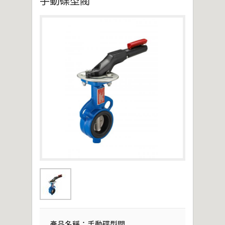
手動碟型閥
2021年桃園市政府表揚
亞洲工業4.0智慧製造系列展
2019偉允閥業尾牙餐敘
偉允閥業邱倉祥掌舵北市機器公會
~~杜絕仿冒 拒絕山寨~~
產品名稱：手動碟型閥