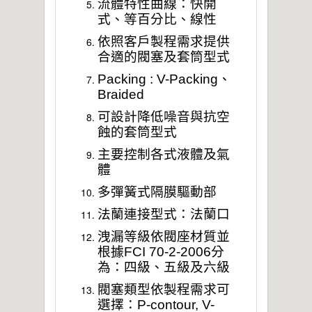
流體特性曲線：快開
式、等百分比、線性
依照客戶製程需求提供
合適的閥塞及套筒型式
Packing : V-Packing、
Braided
可設計降低噪音與抗空
蝕的套筒型式
主要控制各式液體及氣
體
多彈簧式隔膜驅動部
法蘭連接型式：法蘭口
洩漏等級依閥座材質並
根據FCI 70-2-2006分
為：四級、五級及六級
閥塞類型依製程需求可
選擇：P-contour, V-