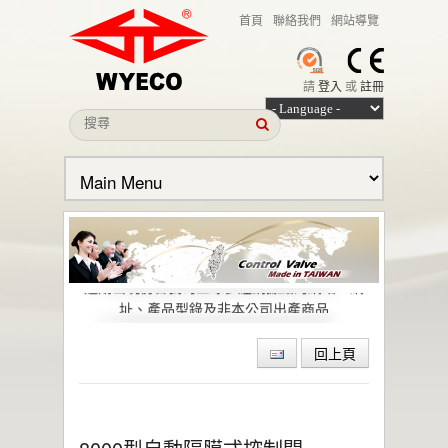
首頁
聯絡我們
網站導覽
請
登入
或
註冊
本公司名義遭冒用之聲明
近期出現仿冒我司全球多經銷據點的網站、網
址、產品型錄及非本公司出產商品
偉允閥業股份有限公司引領低逸散閥門技術，
助力石化與特殊化學產業邁向綠色轉型與
回上頁
ESG 目標
偉允閥業聯手洛克威爾 邁向IIoT轉型
智慧工廠最佳解決方案｜設備效能管理及資訊
整合