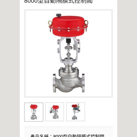
8000型自動隔膜式控制閥
2021年桃園市政府表揚
亞洲工業4.0智慧製造系列展
2019偉允閥業尾牙餐敘
偉允閥業邱倉祥掌舵北市機器公會
~~杜絕仿冒 拒絕山寨~~
產品名稱：8000型自動隔膜式控制閥