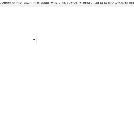
份有限公司引領低逸散閥門技術，助力石化與特殊化學產業邁向綠色轉型與 
偉允閥業聯手洛克威爾 邁向IIoT轉型
智慧工廠最佳解決方案｜設備效能管理及資訊整合
2021年桃園市政府表揚
亞洲工業4.0智慧製造系列展
2019偉允閥業尾牙餐敘
偉允閥業邱倉祥掌舵北市機器公會
~~杜絕仿冒 拒絕山寨~~