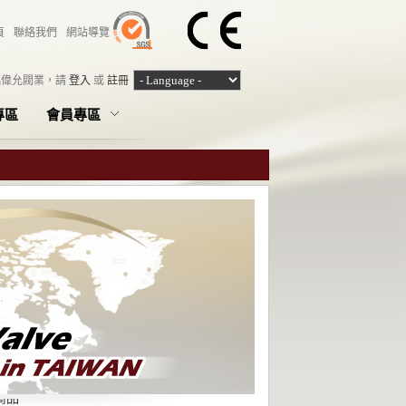
頁
聯絡我們
網站導覽
臨偉允閥業，
請
登入
或
註冊
專區
會員專區
商品