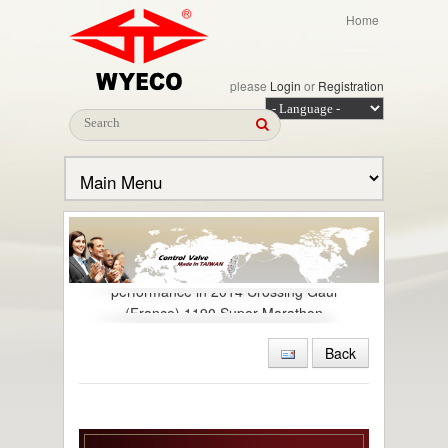
Home
please
Login
or
Registration
Congratulations! To the excellent
performance in 2014 Crossing Gaul
(France) 1190 Super Marathon
2014 Tham gia tổ chức cuộc thi chạy
Back
France Gaul
2014 Xây nhà máy mới ở Mai Liao
2013.04.30 Nhận được chứng nhận ISO
15848-1 (Organic Compounds Emissions-
VOC)