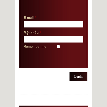
2013.03.15 Nhận được chứng nhận TS do
China National Standard cấp
2013.01 Thành lập trung tâm vận tải ở
E-mail
*
Trung Quốc
2012.10.10 Nhận được chứng nhận DNV
CE pressure vessel certificate
Mật khẩu
*
2012 Nhà máy mới ở Haishan
Remember me
Login