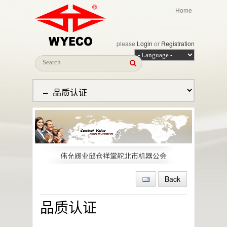
Home
please
Login
or
Registration
近期出现仿冒我司全球多经销据点的网站、网
址、产品型录及非本公司出产商品
伟允阀业邱仓祥掌舵北市机器公会
~~杜绝仿冒 拒绝山寨~~
伟允阀业专员 详细的向参观厂商解说
Back
伟允气动控制阀 满足VOC安全防护
伟允阀业 冲刺海外营收
品质认证
伟允阀业 跨足海内外市场
伟允阀业 深耕阀门技术40年