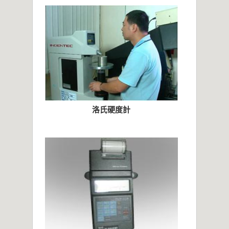
2021年桃園市政府表揚
亞洲工業4.0智慧製造系列展
2019偉允閥業尾牙餐敘
偉允閥業邱倉祥掌舵北市機器公會
~~杜絕仿冒 拒絕山寨~~
洛氏硬度計