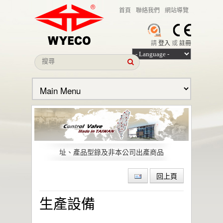
首頁
聯絡我們
網站導覽
請
登入
或
註冊
本公司名義遭冒用之聲明
近期出現仿冒我司全球多經銷據點的網站、網
址、產品型錄及非本公司出產商品
偉允閥業股份有限公司引領低逸散閥門技術，
助力石化與特殊化學產業邁向綠色轉型與
回上頁
ESG 目標
偉允閥業聯手洛克威爾 邁向IIoT轉型
生產設備
智慧工廠最佳解決方案｜設備效能管理及資訊
整合