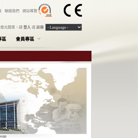
頁
聯絡我們
網站導覽
臨偉允閥業，
請
登入
或
註冊
專區
會員專區
商品