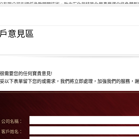
份有限公司引領低逸散閥門技術，助力石化與特殊化學產業邁向綠色轉型與 
偉允閥業聯手洛克威爾 邁向IIoT轉型
智慧工廠最佳解決方案｜設備效能管理及資訊整合
2021年桃園市政府表揚
亞洲工業4.0智慧製造系列展
戶意見區
2019偉允閥業尾牙餐敘
偉允閥業邱倉祥掌舵北市機器公會
~~杜絕仿冒 拒絕山寨~~
很需要您的任何寶貴意見!
妥以下表單留下您的或需求，我們將立即處理，加強我們的服務，謝
公司名稱：
客戶姓名：