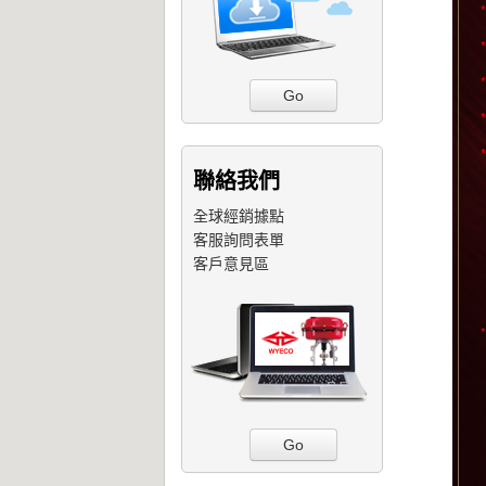
*
*
*
Go
*
*
聯絡我們
全球經銷據點
客服詢問表單
客戶意見區
*
Go