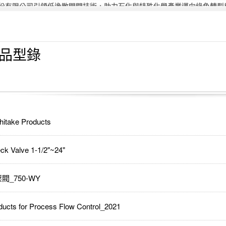
份有限公司引領低逸散閥門技術，助力石化與特殊化學產業邁向綠色轉型與 
偉允閥業聯手洛克威爾 邁向IIoT轉型
智慧工廠最佳解決方案｜設備效能管理及資訊整合
2021年桃園市政府表揚
亞洲工業4.0智慧製造系列展
品型錄
2019偉允閥業尾牙餐敘
偉允閥業邱倉祥掌舵北市機器公會
~~杜絕仿冒 拒絕山寨~~
hitake Products
ck Valve 1-1/2"~24"
閥_750-WY
ducts for Process Flow Control_2021