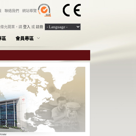
頁
聯絡我們
網站導覽
臨偉允閥業，
請
登入
或
註冊
專區
會員專區
商品