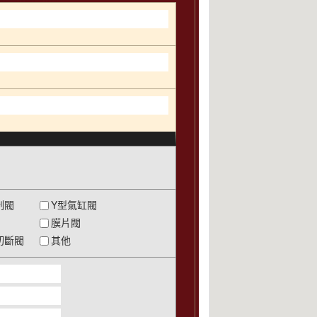
制閥
Y型氣缸閥
膜片閥
切斷閥
其他