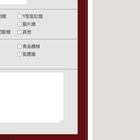
制閥
Y型氣缸閥
膜片閥
切斷閥
其他
食品機械
氣體廠