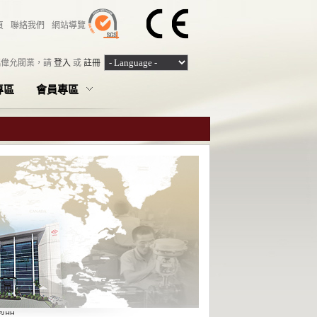
頁
聯絡我們
網站導覽
臨偉允閥業，
請
登入
或
註冊
專區
會員專區
商品