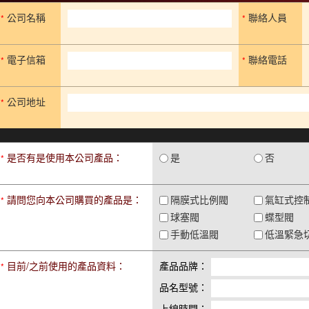
公司名稱
聯絡人員
*
*
電子信箱
聯絡電話
*
*
公司地址
*
是否有是使用本公司產品：
是
否
*
請問您向本公司購買的產品是：
隔膜式比例閥
氣缸式控
*
球塞閥
蝶型閥
手動低溫閥
低溫緊急
目前/之前使用的產品資料：
產品品牌：
*
品名型號：
上線時間：