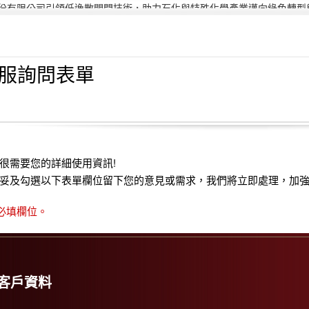
份有限公司引領低逸散閥門技術，助力石化與特殊化學產業邁向綠色轉型與 
偉允閥業聯手洛克威爾 邁向IIoT轉型
智慧工廠最佳解決方案｜設備效能管理及資訊整合
2021年桃園市政府表揚
亞洲工業4.0智慧製造系列展
服詢問表單
2019偉允閥業尾牙餐敘
偉允閥業邱倉祥掌舵北市機器公會
~~杜絕仿冒 拒絕山寨~~
很需要您的詳細使用資訊!
妥及勾選以下表單欄位留下您的意見或需求，我們將立即處理，加強
為必填欄位。
客戶資料