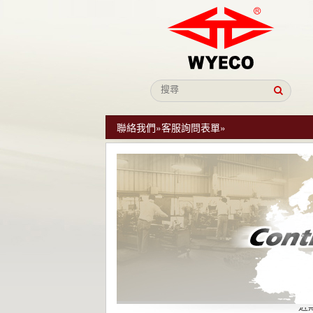
聯絡我們
»
客服詢問表單
»
近