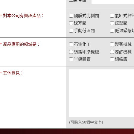
對本公司有興趣產品：
隔膜式比例閥
氣缸式控
*
球塞閥
蝶型閥
手動低溫閥
低溫緊急
產品應用的領堿是：
石油化工
製藥機械
*
紡織印染機械
發酵機械
半導體廠
鋼鐵廠
其他意見：
*
(可輸入50個中文字)