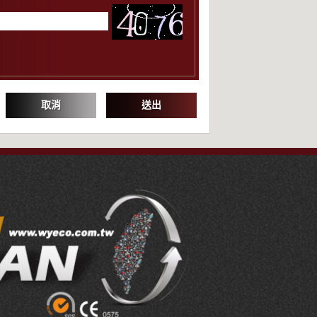
取消
送出