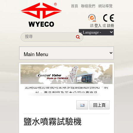
首頁
聯絡我們
網站導覽
請
登入
或
註冊
本公司名義遭冒用之聲明
近期出現仿冒我司全球多經銷據點的網站、網
址、產品型錄及非本公司出產商品
偉允閥業股份有限公司引領低逸散閥門技術，
回上頁
助力石化與特殊化學產業邁向綠色轉型與
ESG 目標
偉允閥業聯手洛克威爾 邁向IIoT轉型
鹽水噴霧試驗機
智慧工廠最佳解決方案｜設備效能管理及資訊
整合