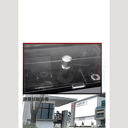
2021年桃園市政府表揚
亞洲工業4.0智慧製造系列展
2019偉允閥業尾牙餐敘
偉允閥業邱倉祥掌舵北市機器公會
~~杜絕仿冒 拒絕山寨~~
鹽霧試驗設備