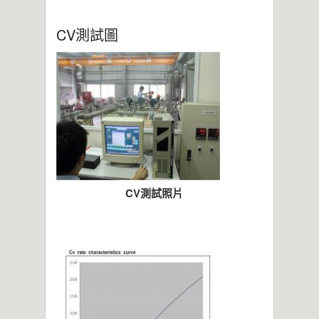
2021年桃園市政府表揚
亞洲工業4.0智慧製造系列展
CV測試圖
2019偉允閥業尾牙餐敘
偉允閥業邱倉祥掌舵北市機器公會
~~杜絕仿冒 拒絕山寨~~
CV測試照片