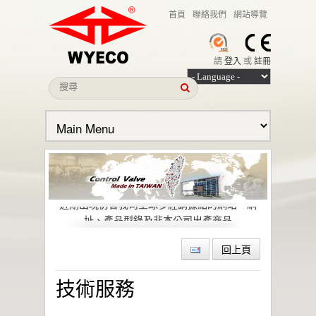
首頁
聯絡我們
網站導覽
請
登入
或
註冊
本公司名義遭冒用之聲明
近期出現仿冒我司全球多經銷據點的網站、網
址、產品型錄及非本公司出產商品
偉允閥業股份有限公司引領低逸散閥門技術，
助力石化與特殊化學產業邁向綠色轉型與
回上頁
ESG 目標
偉允閥業聯手洛克威爾 邁向IIoT轉型
技術服務
智慧工廠最佳解決方案｜設備效能管理及資訊
整合