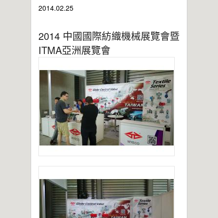
2021年桃園市政府表揚
2014.02.25
亞洲工業4.0智慧製造系列展
2019偉允閥業尾牙餐敘
2014 中國國際紡織機械展覽會暨
偉允閥業邱倉祥掌舵北市機器公會
~~杜絕仿冒 拒絕山寨~~
ITMA亞洲展覽會