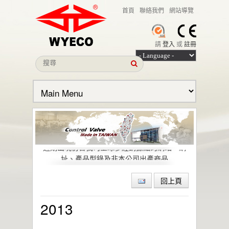
首頁
聯絡我們
網站導覽
請
登入
或
註冊
本公司名義遭冒用之聲明
近期出現仿冒我司全球多經銷據點的網站、網
址、產品型錄及非本公司出產商品
偉允閥業股份有限公司引領低逸散閥門技術，
助力石化與特殊化學產業邁向綠色轉型與
回上頁
ESG 目標
偉允閥業聯手洛克威爾 邁向IIoT轉型
2013
智慧工廠最佳解決方案｜設備效能管理及資訊
整合