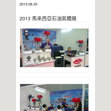
2021年桃園市政府表揚
2013.06.30
亞洲工業4.0智慧製造系列展
2019偉允閥業尾牙餐敘
2013 馬來西亞石油氣體展
偉允閥業邱倉祥掌舵北市機器公會
~~杜絕仿冒 拒絕山寨~~