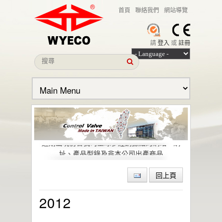
首頁
聯絡我們
網站導覽
請
登入
或
註冊
本公司名義遭冒用之聲明
近期出現仿冒我司全球多經銷據點的網站、網
址、產品型錄及非本公司出產商品
偉允閥業股份有限公司引領低逸散閥門技術，
助力石化與特殊化學產業邁向綠色轉型與
回上頁
ESG 目標
偉允閥業聯手洛克威爾 邁向IIoT轉型
2012
智慧工廠最佳解決方案｜設備效能管理及資訊
整合