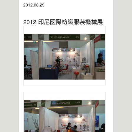
2021年桃園市政府表揚
2012.06.29
亞洲工業4.0智慧製造系列展
2019偉允閥業尾牙餐敘
2012 印尼國際紡織服裝機械展
偉允閥業邱倉祥掌舵北市機器公會
~~杜絕仿冒 拒絕山寨~~