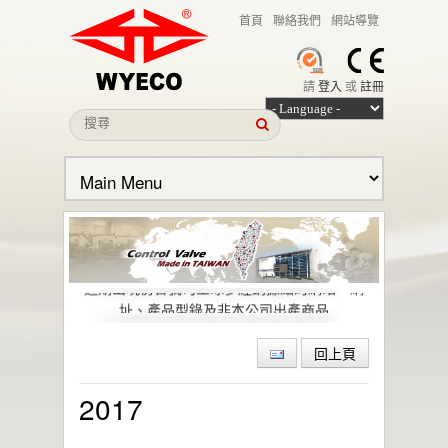
首頁
聯絡我們
網站導覽
請
登入
或
註冊
本公司名義遭冒用之聲明
近期出現仿冒我司全球多經銷據點的網站、網
址、產品型錄及非本公司出產商品
偉允閥業股份有限公司引領低逸散閥門技術，
助力石化與特殊化學產業邁向綠色轉型與
回上頁
ESG 目標
偉允閥業聯手洛克威爾 邁向IIoT轉型
2017
智慧工廠最佳解決方案｜設備效能管理及資訊
整合