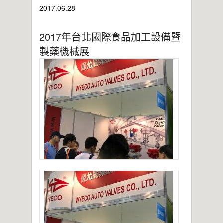
2021年桃園市政府表揚
2017.06.28
亞洲工業4.0智慧製造系列展
2019偉允閥業尾牙餐敘
2017年台北國際食品加工設備暨
偉允閥業邱倉祥掌舵北市機器公會
製藥機械展
~~杜絕仿冒 拒絕山寨~~