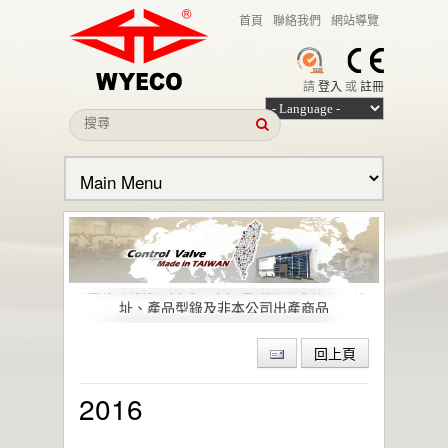
首頁
聯絡我們
網站導覽
請
登入
或
註冊
本公司名義遭冒用之聲明
近期出現仿冒我司全球多經銷據點的網站、網
址、產品型錄及非本公司出產商品
偉允閥業股份有限公司引領低逸散閥門技術，
助力石化與特殊化學產業邁向綠色轉型與
回上頁
ESG 目標
偉允閥業聯手洛克威爾 邁向IIoT轉型
2016
智慧工廠最佳解決方案｜設備效能管理及資訊
整合