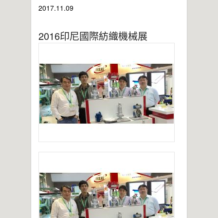
2021年桃園市政府表揚
2017.11.09
亞洲工業4.0智慧製造系列展
2019偉允閥業尾牙餐敘
2016印尼國際紡織機械展
偉允閥業邱倉祥掌舵北市機器公會
~~杜絕仿冒 拒絕山寨~~