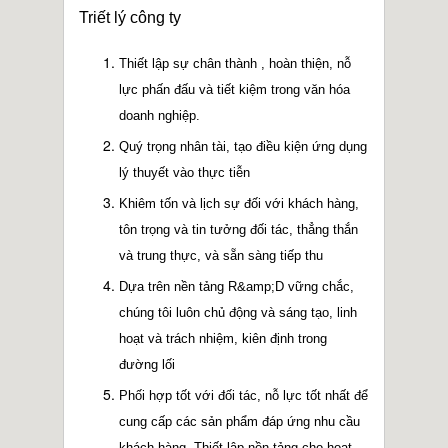
2013.03.15 Nhận được chứng nhận TS do
Triết lý công ty
China National Standard cấp
2013.01 Thành lập trung tâm vận tải ở
Thiết lập sự chân thành , hoàn thiện, nỗ
Trung Quốc
lực phấn đấu và tiết kiệm trong văn hóa
2012.10.10 Nhận được chứng nhận DNV
doanh nghiệp.
CE pressure vessel certificate
2012 Nhà máy mới ở Haishan
Quý trọng nhân tài, tạo điều kiện ứng dụng
lý thuyết vào thực tiễn
Khiêm tốn và lịch sự đối với khách hàng,
tôn trọng và tin tưởng đối tác, thẳng thắn
và trung thực, và sẵn sàng tiếp thu
Dựa trên nền tảng R&amp;D vững chắc,
chúng tôi luôn chủ động và sáng tạo, linh
hoạt và trách nhiệm, kiên định trong
đường lối
Phối hợp tốt với đối tác, nỗ lực tốt nhất để
cung cấp các sản phẩm đáp ứng nhu cầu
khách hàng. Thiết lập nền tảng cho hoạt