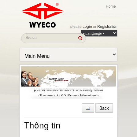
Home
please
Login
or
Registration
Congratulations! To the excellent
performance in 2014 Crossing Gaul
(France) 1190 Super Marathon
2014 Tham gia tổ chức cuộc thi chạy
Back
France Gaul
2014 Xây nhà máy mới ở Mai Liao
Thông tin
2013.04.30 Nhận được chứng nhận ISO
15848-1 (Organic Compounds Emissions-
VOC)