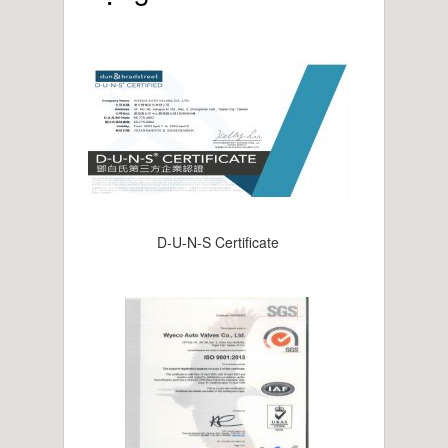
2013.03.15 Nhận được chứng nhận TS do
China National Standard cấp
2013.01 Thành lập trung tâm vận tải ở
Trung Quốc
2012.10.10 Nhận được chứng nhận DNV
CE pressure vessel certificate
2012 Nhà máy mới ở Haishan
D-U-N-S Certificate