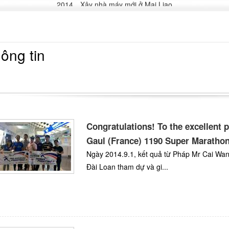
2014 Xây nhà máy mới ở Mai Liao
30 Nhận được chứng nhận ISO 15848-1 (Organic Compounds Emissi
013.03.15 Nhận được chứng nhận TS do China National Standard c
2013.01 Thành lập trung tâm vận tải ở Trung Quốc
2012.10.10 Nhận được chứng nhận DNV CE pressure vessel certificat
ông tin
2012 Nhà máy mới ở Haishan
Congratulations! To the excellent 
Gaul (France) 1190 Super Maratho
Ngày 2014.9.1, kết quả từ Pháp Mr Cai Wan 
Đài Loan tham dự và gi...