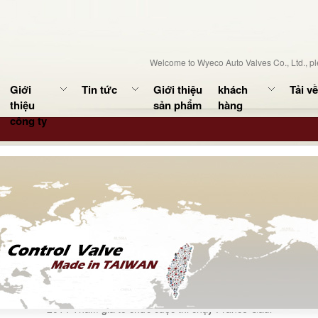
Welcome to Wyeco Auto Valves Co., Ltd.,
p
Giới
Tin tức
Giới thiệu
khách
Tải về
thiệu
sản phẩm
hàng
công ty
s! To the excellent performance in 2014 Crossing Gaul (France) 1190
2014 Tham gia tổ chức cuộc thi chạy France Gaul