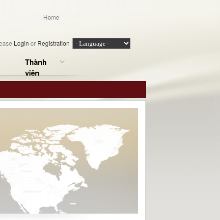
Home
lease
Login
or
Registration
Thành
viên
 Super Marathon