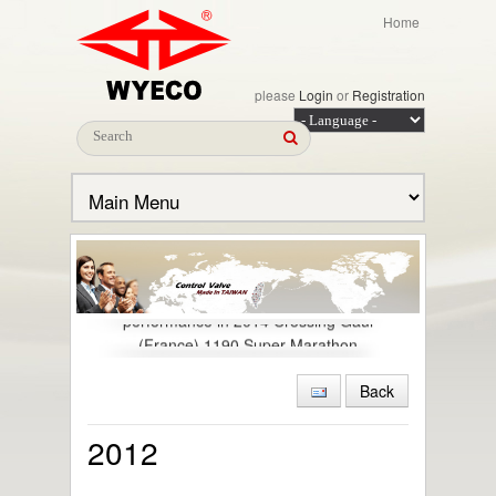
Home
please
Login
or
Registration
Congratulations! To the excellent
performance in 2014 Crossing Gaul
(France) 1190 Super Marathon
2014 Tham gia tổ chức cuộc thi chạy
France Gaul
Back
2014 Xây nhà máy mới ở Mai Liao
2013.04.30 Nhận được chứng nhận ISO
2012
15848-1 (Organic Compounds Emissions-
VOC)