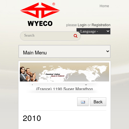
Home
please
Login
or
Registration
Congratulations! To the excellent
performance in 2014 Crossing Gaul
(France) 1190 Super Marathon
2014 Tham gia tổ chức cuộc thi chạy
France Gaul
Back
2014 Xây nhà máy mới ở Mai Liao
2013.04.30 Nhận được chứng nhận ISO
2010
15848-1 (Organic Compounds Emissions-
VOC)